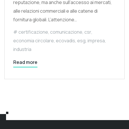
reputazione, ma anche sull’accesso ai mercati,
alle relazioni commerciali e alle catene di
fornitura globali. L’attenzione…
certificazione
,
comunicazione
,
csr
,
economia circolare
,
ecovadis
,
esg
,
impresa
,
industria
Read more