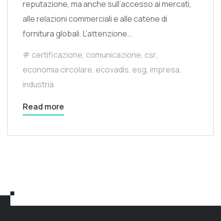
reputazione, ma anche sull’accesso ai mercati,
alle relazioni commerciali e alle catene di
fornitura globali. L’attenzione…
certificazione
,
comunicazione
,
csr
,
economia circolare
,
ecovadis
,
esg
,
impresa
,
industria
Read more