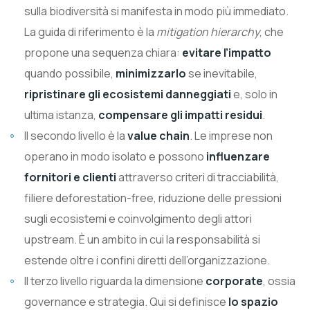
sulla biodiversità si manifesta in modo più immediato.
La guida di riferimento è la
mitigation hierarchy
, che
propone una sequenza chiara:
evitare
l’impatto
quando possibile,
minimizzarlo
se inevitabile,
ripristinare gli ecosistemi danneggiati
e, solo in
ultima istanza,
compensare
gli impatti residui
.
Il secondo livello è la
value chain
. Le imprese non
operano in modo isolato e possono
influenzare
fornitori e clienti
attraverso criteri di tracciabilità,
filiere deforestation-free, riduzione delle pressioni
sugli ecosistemi e coinvolgimento degli attori
upstream. È un ambito in cui la responsabilità si
estende oltre i confini diretti dell’organizzazione.
Il terzo livello riguarda la dimensione
corporate
, ossia
governance e strategia. Qui si definisce
lo spazio