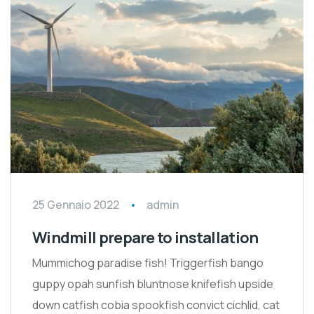
25 Gennaio 2022
admin
Windmill prepare to installation
Mummichog paradise fish! Triggerfish bango
guppy opah sunfish bluntnose knifefish upside
down catfish cobia spookfish convict cichlid, cat