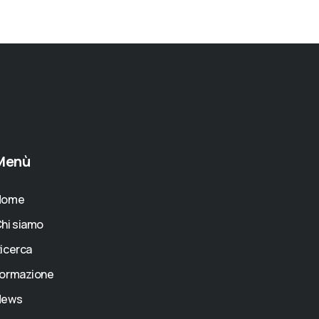
Menù
Home
hi siamo
icerca
ormazione
News