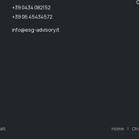
C
+39 0434 082152
+39 06 45434572
info@esg-advisory.it
ati.
Home
Chi